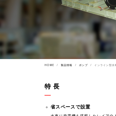
HOME
製品情報
ポンプ
インライン型水車 
特 長
省スペースで設置
水車に発電機を搭載したレイアウ