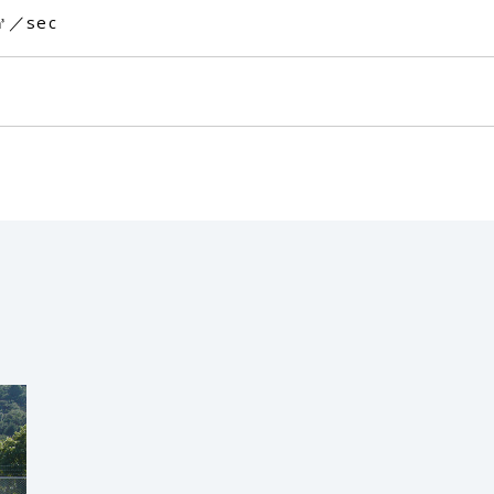
㎥／sec