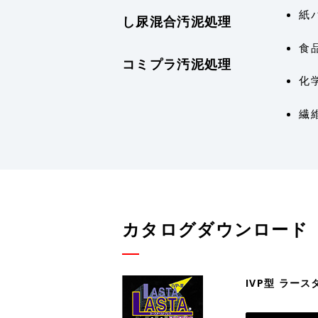
紙
し尿混合汚泥処理
食
コミプラ汚泥処理
化
繊
カタログダウンロード
IVP型 ラー