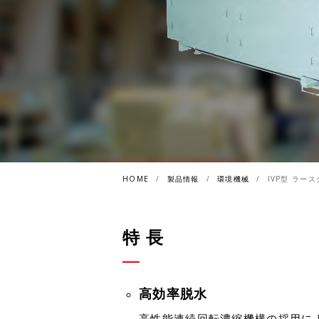
HOME
製品情報
環境機械
IVP型 ラー
特 長
高効率脱水
高性能連続回転濃縮機構の採用に