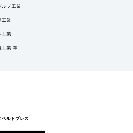
パルプ工業
品工業
学工業
維工業 等
スタベルトプレス