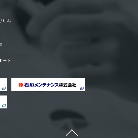
り組み
達
ポート