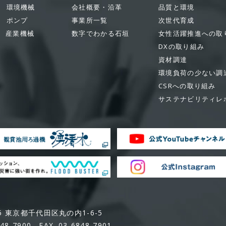
環境機械
会社概要・沿革
品質と環境
ポンプ
事業所一覧
次世代育成
産業機械
数字でわかる石垣
女性活躍推進への取
DXの取り組み
資材調達
環境負荷の少ない調
CSRへの取り組み
サステナビリティレ
05 東京都千代田区丸の内1-6-5
848-7900 FAX. 03-6848-7901