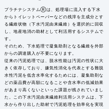
プラチナシステムⓇは、処理場に流入する下水
からトイレットペーパーなどの残滓を主成分とす
る繊維状物（下水汚泥由来繊維）を選択的に回収
し、地産地消の助材として利活用するシステムで
す。
そのため、下水処理で凝集助剤となる繊維を外部
からの調達購入が不要になります。
従来の汚泥処理では、脱水性能は汚泥の性状に大
きく依存しており、嫌気性消化を代表とする難脱
水性汚泥を低含水率化するためには、凝集助剤な
どの薬品費が高額になることや含水率の低減効果
があまり高くないといった課題が残されていまし
た。この下水汚泥由来繊維利活用システムは、下
水から作り出した助材で汚泥処理を効率化を実現