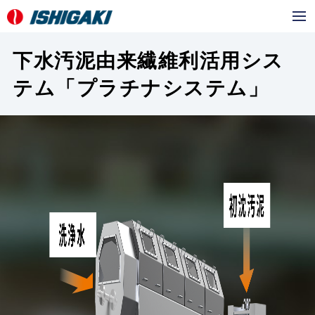
メ
ニ
下水汚泥由来繊維利活用シス
ュ
ー
テム「プラチナシステム」